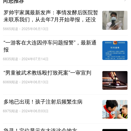
向您推荐
即便确认感染流感病毒，公众也不必恐慌、焦虑。“少数
患者因为并发症需要住院治疗，大多数感染者在一周内
罗帅宇家属最新发声：事情发酵后医院暂
即可痊愈。”郭伟表示，感染病毒后要注意避免家庭成员
未联系我们，从去年7月开始举报，还没
发生交叉感染，最好把感染者隔离起来，如在单独房间
有什么进展
5665阅读
2025年06月13日
起居生活、不与家庭其他成员密切接触等。
“一游客在大连因停车问题报警”，最新通
报
对于预防，郭伟表示，
目前来说接种流感疫苗是最有效
的预防手段，可以显著降低接种者罹患流感和发生严重
6835阅读
2024年07月14日
并发症的风险
。我国目前批准上市的流感疫苗，有三价
“男童被武术教练殴打致死案”一审宣判
灭活疫苗（主要用于6月龄及以上人群接种）、三价减
毒活疫苗（主要用于3至17岁人群接种）、四价灭活疫
6069阅读
2024年06月13日
苗（主要用于3岁以上人群接种）。三价流感疫苗主要
预防H1N1、H3N2和BV型流感；四价流感疫苗除了能
多地已出现！孩子注射后频繁生病
预防以上3个类型的流感，还可预防BY型流感。
6975阅读
2024年06月03日
郭伟还提醒，
勤洗手是预防流感传播最简单、最重要的
急寻！定位显示在大连这个地方…