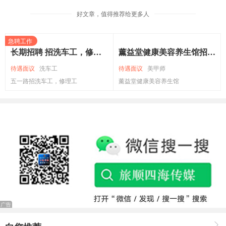
嗽）外，其感染者还会出现超过39摄氏度的高烧，同时
好文章，值得推荐给更多人
伴有寒颤、头痛与肌肉痛等不适。
急聘工作
长期招聘 招洗车工，修理工，轮胎工，喷漆工，学徒工。地址旅顺口区五一路孙家街 电话：13942071777
薰益堂健康美容养生馆招聘美甲美睫师 美容美体学徒 年龄18~35周岁 热爱美业行业 有责任心 热情开朗 沟通能力强。 联系电话:13795127651 门店地址旅顺开发区香海金鼎六期小俩口烧烤旁边
“统计结果显示，
甲流发生的几率是乙流的3倍
。
甲流之所
以能引起大规模传播，主要与其十分‘善变’有关。
”甲流病
车工
待遇面议
美甲师
待遇面议
服务员
工，修理工
毒可进一步分为各种亚型，理论上多达198种。
薰益堂健康美容养生馆
饭店招聘
相比之下，乙流病毒的变异速度就比较慢，其变异速度只
有甲流病毒的10%至20%，且很少发生较大的变异。很多
患过乙流的人就会产生抗体免疫，因此乙流病毒通常只会
出现局部、小范围传播，很少造成较大范围的传播。
接种疫苗是最有效的预防手段