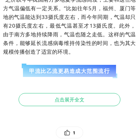
方气温偏低有一定关系。”比如往年5月，福州、厦门等
地的气温能达到33摄氏度左右，而今年同期，气温却只
有20摄氏度左右，最低气温甚至才13摄氏度。此外，
由于南方多地持续降雨，气温也随之走低。这样的气温
条件，能够延长流感病毒维持传染性的时间，也为其大
规模传播创造了适宜的环境。
行
甲流比乙流更易造成大范围流
引发这次流感的主要为A（H3N2）亚型流感病毒，其属
于甲型流感（以下简称甲流）病毒，具有传染力强、传播
点击展开全文
速度快的特点，郭伟说。
甲流病毒不仅传播速度快，而且其感染者症状通常比较
1
重。除了一般上呼吸道感染的症状（流鼻涕、咽喉痛、咳