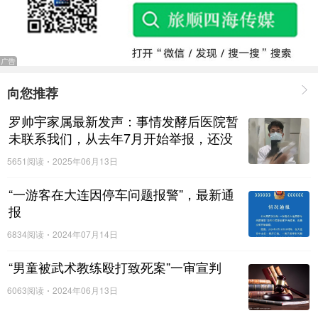
虽然耽误了回家，但陈大蓬感觉很高兴，“没有什么比拯救
生命更让我高兴的事了。”原来，陈大蓬还是大连万众应急
救援队主城区队的副队长，他参与公益救援行动已经是第
六个年头了。在一起又一起的救援行动中，陈大蓬深刻地
感受到，在宝贵的生命面前，所有的困难都不算困难。“遇
向您推荐
到难题了，可以想办法解决；可生命只有一次，不能轻易
罗帅宇家属最新发声：事情发酵后医院暂
放弃。” 他说。
未联系我们，从去年7月开始举报，还没
有什么进展
5651阅读
2025年06月13日
“一游客在大连因停车问题报警”，最新通
报
6834阅读
2024年07月14日
“男童被武术教练殴打致死案”一审宣判
6063阅读
2024年06月13日