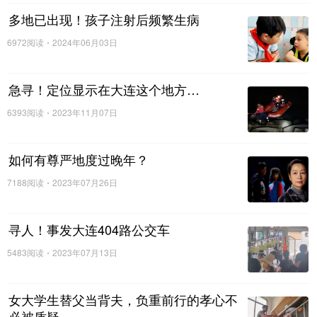
多地已出现！孩子注射后频繁生病
6972阅读
2024年06月03日
急寻！定位显示在大连这个地方…
6393阅读
2023年11月07日
如何有尊严地度过晚年？
7188阅读
2023年07月26日
寻人！事发大连404路公交车
5483阅读
2023年07月13日
女大学生替父当背夫，负重前行的孝心不
必被质疑