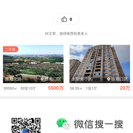
大蓬赶到时，丈夫已经又站在了护栏外，他的妻子正
在尝试翻越。
“不能做出这样的选择
啊！
快回来，离护
0
栏远点！
”陈大蓬见
状急忙上前，将夫妻俩都扶了下
来，远离大桥护栏。
随后，他示意爱人报警。
好文章，值得推荐给更多人
二手房
原来他是救援队员
旅顺北路
旅顺口区
太阳海小区
旅顺口区
通过与对方交谈，陈大蓬得知，夫妻俩都身患疾病，同时
5500万
20万
|
|
30000㎡
30室10厅
56.35㎡
1室1厅
家中又出了变故，因此一时想不开，起了轻生的念头。
很
快，民警赶到了现场，将两人接回去开导。陈大蓬说，从
发现大桥护栏外“挂”着人，到警察赶到将人接走，这场救援
持续了40多分钟。