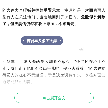
陈大蓬大声呼喊并挥舞手臂示意，幸运的是，对面的两人
见有人在关注他们，缓慢地回到了护栏内。
危险似乎解除
了，但夫妻俩仍然在桥上徘徊，不肯离去。
调转车头救下夫妻
回到车上，陈大蓬的爱人却并不放心，“他们还在桥上不
走，我们走了他们不会出事儿吧，要不去看看。”陈大蓬觉
得爱人的担心不无道理，于是决定调转车头，前往对面岔
道寻找那对夫妻。
点击展开全文
等
到陈大蓬开车找到这对
夫妻时，情况果如自己爱人
所料，
两人见劝阻的人已走，再次准备翻越护栏。
陈