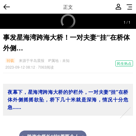
正文
1
/
1
事发星海湾跨海大桥！一对夫妻“挂”在桥体
外侧…
转载
来源于半岛晨报
IP属地：
未知
民生热点
2023-09-12 08:12
· 7063阅读
夜幕下，星海湾跨海大桥的护栏外，一对夫妻“挂”在桥
体外侧摇摇欲坠，桥下几十米就是深海，情况十分危
急……