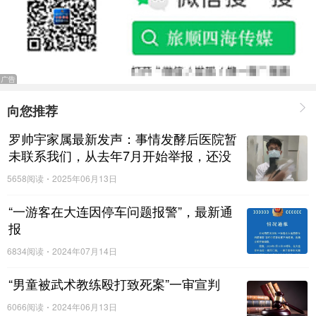
向您推荐
罗帅宇家属最新发声：事情发酵后医院暂
未联系我们，从去年7月开始举报，还没
有什么进展
5658阅读
2025年06月13日
“一游客在大连因停车问题报警”，最新通
报
6834阅读
2024年07月14日
“男童被武术教练殴打致死案”一审宣判
6066阅读
2024年06月13日