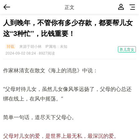
正文
人到晚年，不管你有多少存款，都要帮儿女
这“3种忙”，比钱重要！
转载
来源于胡小林
IP属地：
未知
养儿育女
2024-09-02 08:24
· 8927阅读
作家林清玄在散文《海上的消息》中说：
“父母对待儿女，虽然儿女像风筝远扬了，父母的心总还
绑在线上，在风中摇荡。”
简单一句话，道尽天下父母心。
父母对儿女的爱，是世界上最无私，最深沉的爱。