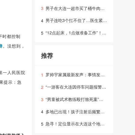
男子在大连一超市买了桶牛肉面…随后，他把商家告上法院
3
男子连吃3个扛不住了…医生紧急提醒：死亡率很高
4
“12点起床，1点做准备工作”！马某某“日记”曝光
5
平时都控制
饼
。没想到，
推荐
第一人民医院
罗帅宇家属最新发声：事情发酵后医院暂未联系我们，从去年7月开始举报，还没有什么进展
1
果提示：急
“一游客在大连因停车问题报警”，最新通报
2
“男童被武术教练殴打致死案”一审宣判
3
多地已出现！孩子注射后频繁生病
4
急寻！定位显示在大连这个地方…
5