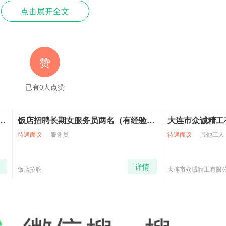
仁等馅料以及大量糖和油。
这些成分可能构成很多风险
。
点击展开全文
负担。胰腺炎患者在消化过程中需要分泌大量胰液，而高脂肪食物
赞
导致血糖水平急剧上升，对于糖尿病患者来说，这可能增加胰腺炎
已有
0
人点赞
防腐剂，这些化学物质可能对胰腺造成额外负担
饭店招聘长期女服务员两名（有经验者优先、会点菜、会招待、路远有车接送）月工资5000、联系电话15712388057
问题，每年都有月饼过期了，不舍得扔，吃了过期月饼后，出现急性
服务员
待遇面议
其他工人
详情
大连市众诚精工有限公司
作，应尽量避免高脂肪食物。
油脂等会增加血液稠度，可能会加重心脏缺血程度，甚至诱发心肌
尿病患者体内血糖上升，不利于病情控制。