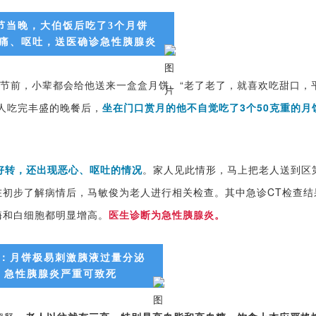
节当晚，大伯饭后吃了3个月饼
痛、呕吐，送医确诊急性胰腺炎
节前，小辈都会给他送来一盒盒月饼。“老了老了，就喜欢吃甜口，
人吃完丰盛的晚餐后，
坐在门口赏月的他不自觉吃了3个50克重的月
好转，还出现恶心、呕吐的情况
。家人见此情形，马上把老人送到区
在初步了解病情后，马敏俊为老人进行相关检查。其中急诊CT检查结
酶和白细胞都明显增高。
医生诊断为急性胰腺炎。
：月饼极易刺激胰液过量分泌
急性胰腺炎严重可致死