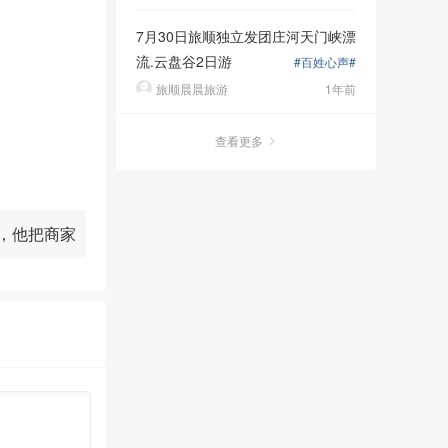
7月30日旅顺独立发团庄河天门峡漂
地刺激消化
流.云盘谷2日游
#百姓心声#
旅顺晨晨旅游
1年前
查看更多
，他把商家
告上法院