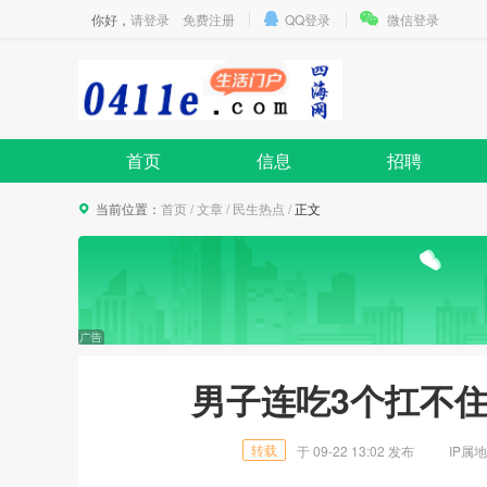
你好，
请登录
免费注册
QQ登录
微信登录
首页
信息
招聘
当前位置：
首页
/
文章
/
民生热点
/
正文
男子连吃3个扛不
转载
于
09-22 13:02
发布
IP属