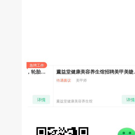
月饼通常含有高糖、高脂肪成分，如莲蓉、豆沙、五
一是高脂肪含量
：月饼中的高脂肪成分会增加胰腺的
泌更多胰液，这可能导致胰腺炎的复发或加重。
二是高糖含量
：月饼中的糖分较高，过量摄入糖分会
三是添加剂和防腐剂
：一些月饼中可能含有添加剂和
急聘工作
●
以下人群要慎食月饼
长期招聘 招洗车工，修理工，轮胎工，喷漆工，学徒工。地址旅顺口区五一路孙家街 电话：13942071777
薰益堂健康美容养生馆招聘美甲美睫师 美容美体学徒 年龄18~35周岁 热爱美业行业 有责任心 热情开朗 沟通能力强。 联系电话:13795127651 门店地址旅顺开发区香海金鼎六期小俩口烧烤旁边
医生提醒，中秋节过后，要留心月饼的保质期及质量
待遇面议
美甲师
待遇面议
者。特别是以下人群要慎食月饼↓↓↓
详情
详情
薰益堂健康美容养生馆
饭店招聘
一是胆囊炎、胆结石患者
：多吃月饼容易引起疾病发
二是高血压、高血脂、冠心病等患者
：月饼中的糖、
三是糖尿病患者
：月饼属于高糖类食品，容易引起糖