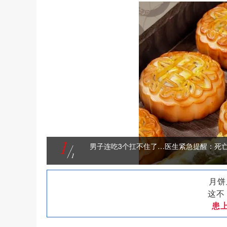
1
男子连吃3个扛不住了…医生紧急提醒：死
1
月饼
这不
患