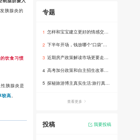
控制脂肪摄入
诱发胰腺炎的
专题
怎样和宝宝建立更好的情感交流亲子专题
1
下半年开场，钱放哪个“口袋”里理财专题讲座
2
近期房产政策解读市场更要走向正规理性的轨道里面
3
康的饮食习惯
高考加分政策和自主招生改革问题答疑
4
探秘旅游博主真实生活:旅行真没太多惊险！
5
急性胰腺炎是
率较高
。
查看更多
投稿
我要投稿