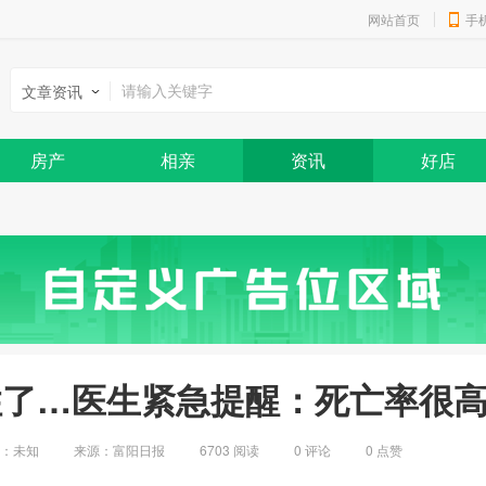
网站首页
手
文章资讯
房产
相亲
资讯
好店
住了…医生紧急提醒：死亡率很
地：
未知
来源：富阳日报
6703 阅读
0
评论
0
点赞