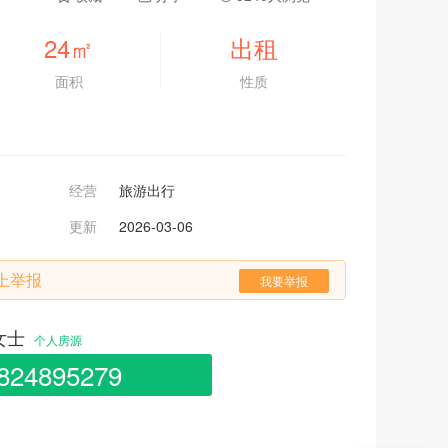
24
㎡
出租
面积
性质
经营
旅游出行
更新
2026-03-06
上举报
我要举报
9女士
个人房源
824895279