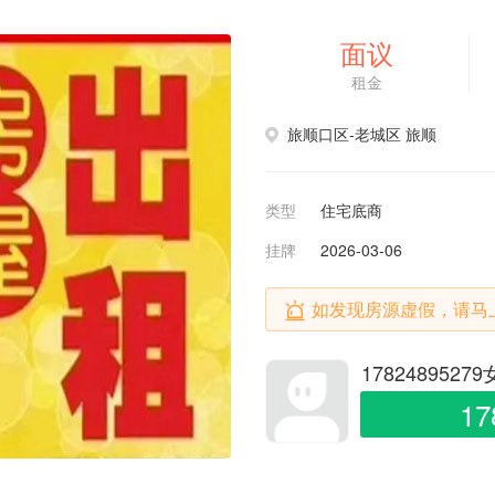
面议
租金
旅顺口区-老城区 旅顺
类型
住宅底商
挂牌
2026-03-06
如发现房源虚假，请马
1782489527
17