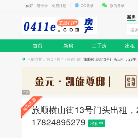
你好，
请登录
免费注册
QQ登录
微信登录
新房
首页
新房
二手房
出租
当前位置：
首页
/
房产
/
商铺门面
/
​旅顺横山街13号门头出租，28平 
推荐房源
​旅顺横山街13号门头出租，
17824895279
出租中