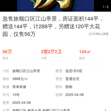
1
/
3
急售旅顺口区江山帝景，房证面积144平，
赠送144平，计288平，另赠送120平大花
园，仅售56万
5189人浏览
56
万
3室2厅2卫
144
㎡
售价
户型
面积
小区
旅顺口区江山帝景
楼层
低层
/共5层
单价
3888元/㎡
类型
普通住宅
装修
简单装修
朝向
朝南
年代
10年
挂牌
2025-04-08
更新
2025-04-08
位置
旅顺口区-春风十里
旅顺口区江山帝景