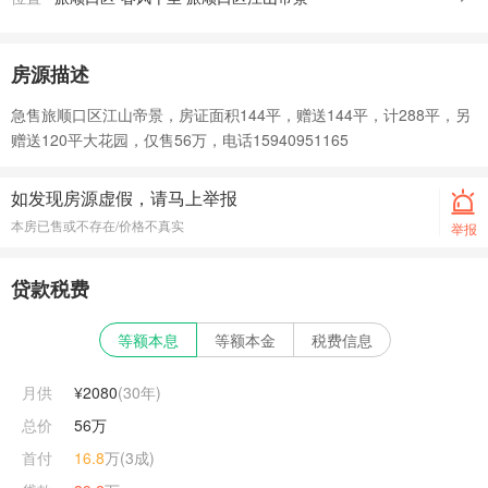
房源描述
急售旅顺口区江山帝景，房证面积144平，赠送144平，计288平，另
赠送120平大花园，仅售56万，电话15940951165
如发现房源虚假，请马上举报
本房已售或不存在/价格不真实
举报
贷款税费
等额本息
等额本金
税费信息
月供
¥2080
(
30
年)
总价
56万
首付
16.8
万(3成)