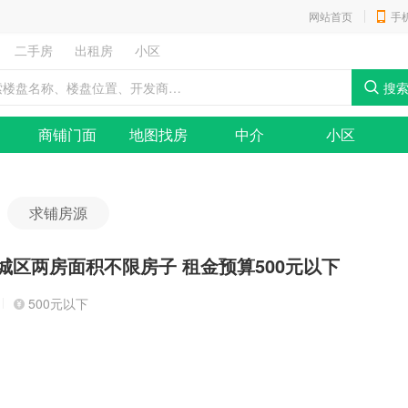
网站首页
手
二手房
出租房
小区
商铺门面
地图找房
中介
小区
求铺房源
城区两房面积不限房子 租金预算500元以下
500元以下