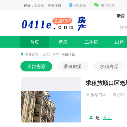
你好，
请登录
免费注册
QQ登录
微信登录
新房
首页
新房
二手房
出租
当前位置：
首页
/
房产
/
求租求购
全部房源
求租房源
求购房源
求租旅顺口区老
旅顺口区
求租
赵
个人