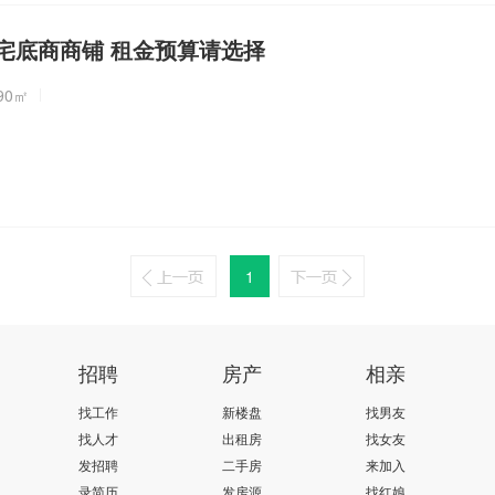
宅底商商铺 租金预算请选择
-90㎡
1
招聘
房产
相亲
找工作
新楼盘
找男友
找人才
出租房
找女友
发招聘
二手房
来加入
录简历
发房源
找红娘