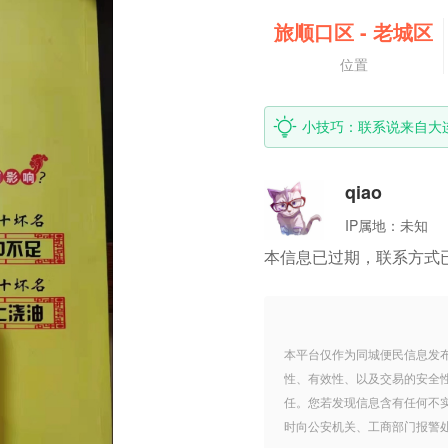
旅顺口区
-
老城区
位置
小技巧：联系说来自大连0
qiao
IP属地：
未知
本信息已过期，联系方式
本平台仅作为同城便民信息发
性、有效性、以及交易的安全
任。您若发现信息含有任何不
时向公安机关、工商部门报警