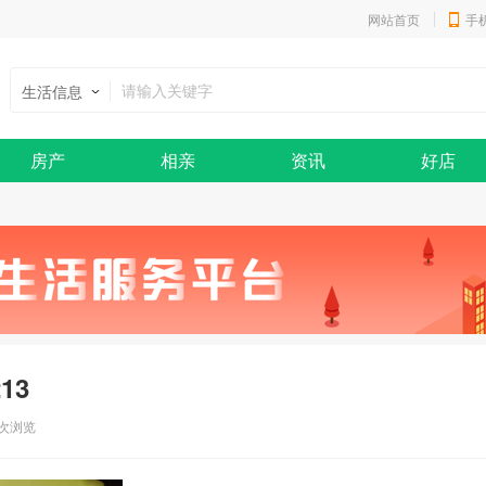
网站首页
手
生活信息
房产
相亲
资讯
好店
13
 次浏览