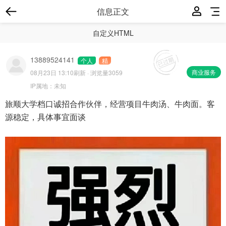
信息正文
自定义HTML
13889524141
个人
精
商业服务
08月23日 13:10
刷新 · 浏览量3059
IP属地：
未知
旅顺大学档口诚招合作伙伴，经营项目牛肉汤、牛肉面。客
源稳定，具体事宜面谈