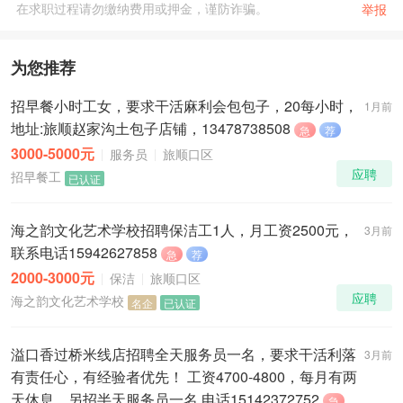
在求职过程请勿缴纳费用或押金，谨防诈骗。
举报
为您推荐
招早餐小时工女，要求干活麻利会包包子，20每小时，
1月前
地址:旅顺赵家沟土包子店铺，13478738508
急
荐
3000-5000元
服务员
旅顺口区
应聘
招早餐工
已认证
海之韵文化艺术学校招聘保洁工1人，月工资2500元，
3月前
联系电话15942627858
急
荐
2000-3000元
保洁
旅顺口区
应聘
海之韵文化艺术学校
名企
已认证
溢口香过桥米线店招聘全天服务员一名，要求干活利落
3月前
有责任心，有经验者优先！ 工资4700-4800，每月有两
天休息，另招半天服务员一名 电话15142372752
急