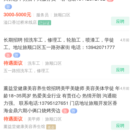
荐
3000-5000元
服务员
旅顺口区
应聘
溢口香过桥米线店
已认证
长期招聘 招洗车工，修理工，轮胎工，喷漆工，学徒
4月前
工。地址旅顺口区五一路孙家街 电话：13942071777
急
荐
待遇面议
洗车工
旅顺口区
应聘
五一路招洗车工，修理工
薰益堂健康美容养生馆招聘美甲美睫师 美容美体学徒 年
4月前
龄18~35周岁 热爱美业行业 有责任心 热情开朗 沟通能
力强。 联系电话:13795127651 门店地址旅顺开发区香
海金鼎六期小俩口烧烤旁边
急
荐
待遇面议
美甲师
旅顺口区
应聘
薰益堂健康美容养生馆
名企