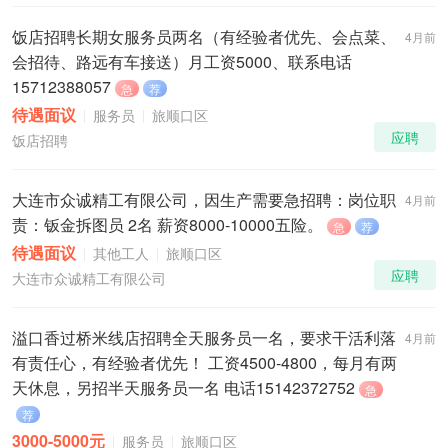
饭店招聘长期女服务员两名（有经验者优先、会点菜、
4月前
会招待、路远有车接送）月工资5000、联系电话
15712388057
急
荐
待遇面议
服务员
旅顺口区
应聘
饭店招聘
大连市众诚精工有限公司，因生产需要急招聘：岗位职
4月前
责：钣金拆图员 2名 薪资8000-10000五险。
急
荐
待遇面议
其他工人
旅顺口区
应聘
大连市众诚精工有限公司
溢口香过桥米线店招聘全天服务员一名，要求干活利落
4月前
有责任心，有经验者优先！ 工资4500-4800，每月有两
天休息，另招半天服务员一名 电话15142372752
急
荐
3000-5000元
服务员
旅顺口区