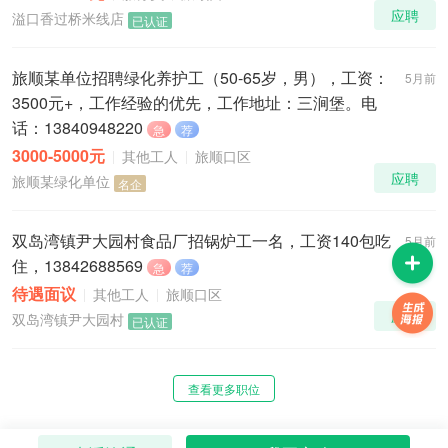
应聘
溢口香过桥米线店
已认证
旅顺某单位招聘绿化养护工（50-65岁，男），工资：
5月前
3500元+，工作经验的优先，工作地址：三涧堡。电
话：13840948220
急
荐
3000-5000元
其他工人
旅顺口区
应聘
旅顺某绿化单位
名企
双岛湾镇尹大园村食品厂招锅炉工一名，工资140包吃
5月前
住，13842688569
急
荐
待遇面议
其他工人
旅顺口区
应聘
双岛湾镇尹大园村
已认证
查看更多职位