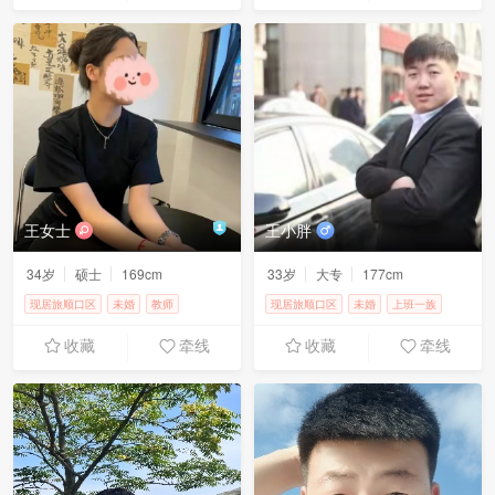
王女士
王小胖
34岁
硕士
169cm
33岁
大专
177cm
现居旅顺口区
未婚
教师
现居旅顺口区
未婚
上班一族
5000-8000元
5000-8000元
收藏
牵线
收藏
牵线