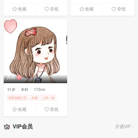
1000元以下
收藏
牵线
收藏
牵线
舟舟
31岁
本科
172cm
现居旅顺口区
未婚
上班一族
5000-8000元
收藏
牵线
VIP会员
开通VIP