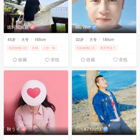
请叫我娘娘
Wu Wei
45岁
大专
165cm
32岁
大专
185cm
现居旅顺口区
丧偶
上班一族
现居旅顺口区
离异带孩子
3000-4000元
自由职业
2万元以上
收藏
牵线
收藏
牵线
秋うイ
🇨🇳&710953