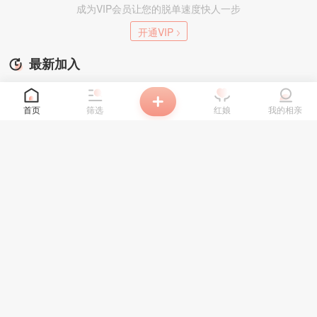
成为VIP会员让您的脱单速度快人一步
开通VIP
最新加入
首页
筛选
红娘
我的相亲
加入
籍贯地
现居地
取消
取消
确定
确定