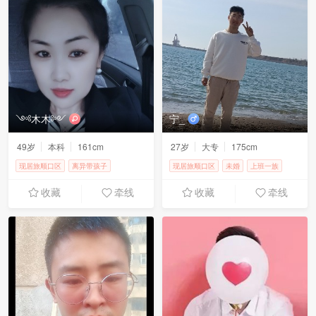
༺木木༻
宁_
49岁
本科
161cm
27岁
大专
175cm
现居旅顺口区
离异带孩子
现居旅顺口区
未婚
上班一族
上班一族
3000-4000元
8000-10000元
收藏
牵线
收藏
牵线