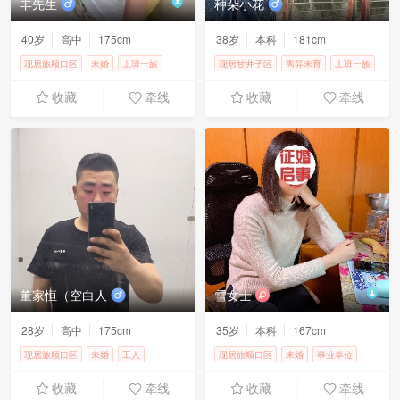
丰先生
种朵小花
40岁
高中
175cm
38岁
本科
181cm
现居旅顺口区
未婚
上班一族
现居甘井子区
离异未育
上班一族
8000-10000元
8000-10000元
收藏
牵线
收藏
牵线
董家恒（空白人
雪女士
28岁
高中
175cm
35岁
本科
167cm
现居旅顺口区
未婚
工人
现居旅顺口区
未婚
事业单位
5000-8000元
5000-8000元
收藏
牵线
收藏
牵线