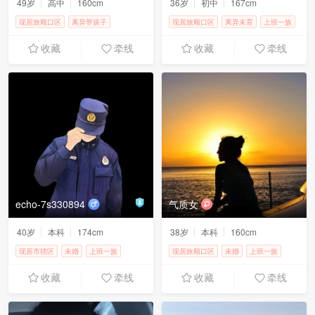
49岁
高中
160cm
36岁
初中
167cm
现居旅顺口区
离异带孩子
现居旅顺口区
离异未育
上班一族
上班一族
2000-3000元
5000-8000元
收藏
牵线
收藏
牵线
echo-7s330894
气质女
40岁
本科
174cm
38岁
本科
160cm
现居市辖区
未婚
上班一族
现居旅顺口区
未婚
上班一族
4000-5000元
1000元以下
收藏
牵线
收藏
牵线