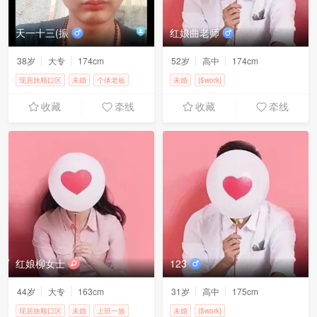
天一十三(振
红娘曲老师
38岁
大专
174cm
52岁
高中
174cm
现居旅顺口区
未婚
个体老板
未婚
{$work}
1-2万元
收藏
牵线
收藏
牵线
红娘柳女士
123
44岁
大专
163cm
31岁
高中
175cm
现居旅顺口区
未婚
上班一族
未婚
{$work}