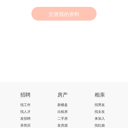
完善我的资料
招聘
房产
相亲
找工作
新楼盘
找男友
找人才
出租房
找女友
发招聘
二手房
来加入
录简历
发房源
找红娘