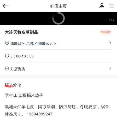
好店主页
1
/
7
大连天牧皮草制品
#购物#
旅顺口区-老城区
旅顺蓝天下
8：00-18：00
好店资质
好店介绍
学生床毯/榻榻米垫子
澳洲天然羊毛皮，隔凉隔潮，防虫防蛀，冬暖夏凉，宿舍
标准尺寸。️ 13304089247