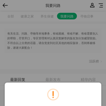
我要问路
全部
健康之家
养生保健
我要问路
寻物启事
有关生活、问路、寻物等本地事务，有啥困难、有啥不解、有啥需要别人
的帮助，尽管开口，专区管理将对认真回复解答的版友加分加威望鼓励。
不符合以上分类的话题，请自觉发到社区其他的相应版块，否则将被移
除，谢谢大家配合！
活跃榜
最新回复
最新发布
精华内容