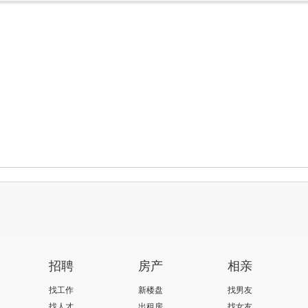
招聘
房产
相亲
找工作
新楼盘
找男友
找人才
出租房
找女友