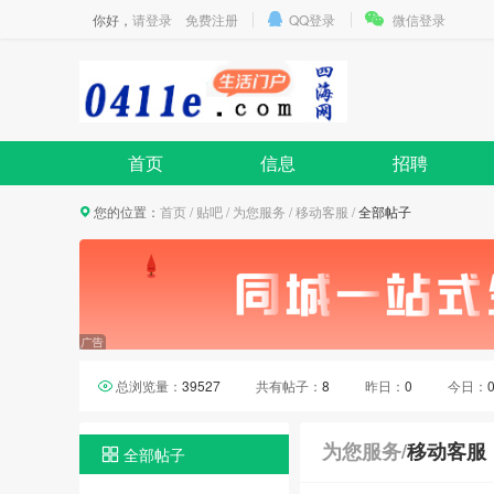
你好，
请登录
免费注册
QQ登录
微信登录
首页
信息
招聘
您的位置：
首页
/
贴吧
/
为您服务
/
移动客服
/
全部帖子
总浏览量：
39527
共有帖子：
8
昨日：
0
今日：
为您服务
/
移动客服
全部帖子