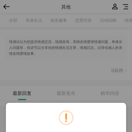
其他
全部
单身生活
相亲趣事
恋爱经营
活动回顾
情
情感论坛为您提供情感交流，情感咨询，亲情友情爱情情感问题，单身女
人问题等，你还可以分享你的情感生活文章，情感日志，记录你感人的亲
情友情爱情故事。
活跃榜
最新回复
最新发布
精华内容